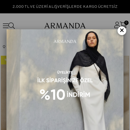
2.000 TL VE ÜZERİ ALIŞVERİŞLERDE KARGO ÜCRETSİZ
0
×
Anasayfa
TEK FİYAT
FIORI JAKAR SERİSİ
%50
%50
İndirim
İndirim