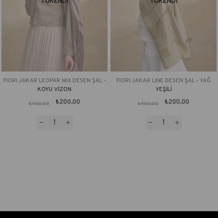
TÜKENDI
TÜKENDI
FIORI JAKAR LEOPAR MIX DESEN ŞAL -
FIORI JAKAR LINE DESEN ŞAL - YAĞ
KOYU VİZON
YEŞİLİ
₺200,00
₺200,00
₺400,00
₺400,00