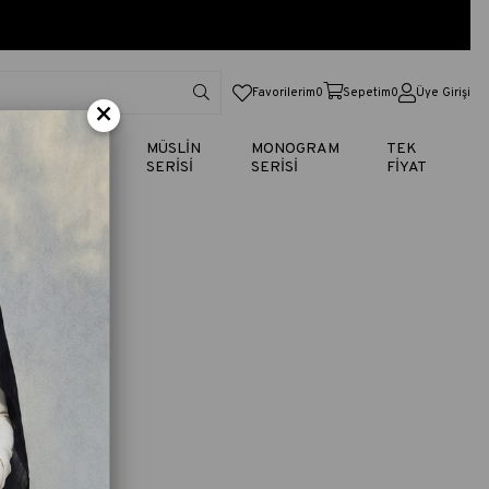
Favorilerim
0
Sepetim
0
Üye Girişi
×
TİK
VUAL
MÜSLİN
MONOGRAM
TEK
SERİSİ
SERİSİ
SERİSİ
FİYAT