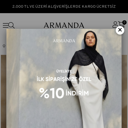
2.000 TL VE ÜZERİ ALIŞVERİŞLERDE KARGO ÜCRETSİZ
0
×
Anasayfa
ARMANDA SILK & NATURÉ
Pamuk Modal Aden Desen Şal