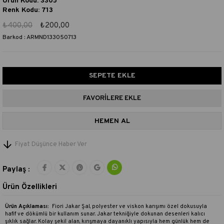
Ürün Kodu: 3305
Renk Kodu: 713
₺400,00
₺200,00
Barkod
:
ARMND133050713
FAVORILERE EKLE
Fiyat Düşünce Haber Ver
Paylaş :
Ürün Özellikleri
Ürün Açıklaması:
Fiori Jakar Şal, polyester ve viskon karışımı özel dokusuyla
hafif ve dökümlü bir kullanım sunar. Jakar tekniğiyle dokunan desenleri kalıcı
şıklık sağlar. Kolay şekil alan, kırışmaya dayanıklı yapısıyla hem günlük hem de