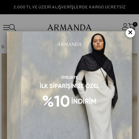
2.000 TL VE ÜZERİ ALIŞVERİŞLERDE KARGO ÜCRETSİZ
0
×
Anasayfa
TEK FİYAT
FIORI JAKAR LINE DESEN ŞAL - ANTRASİT