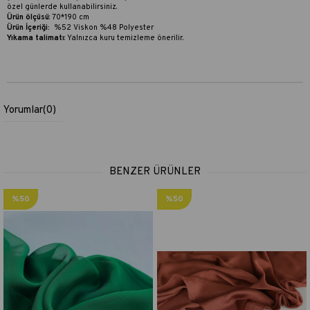
özel günlerde kullanabilirsiniz.
Ürün ölçüsü
: 70*190 cm
Ürün İçeriği:
%52 Viskon %48 Polyester
Yıkama talimatı
:
Yalnızca kuru temizleme önerilir.
Yorumlar
(0)
BENZER ÜRÜNLER
%50
%50
İndirim
İndirim