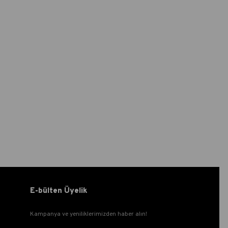
E-bülten Üyelik
Kampanya ve yeniliklerimizden haber alın!