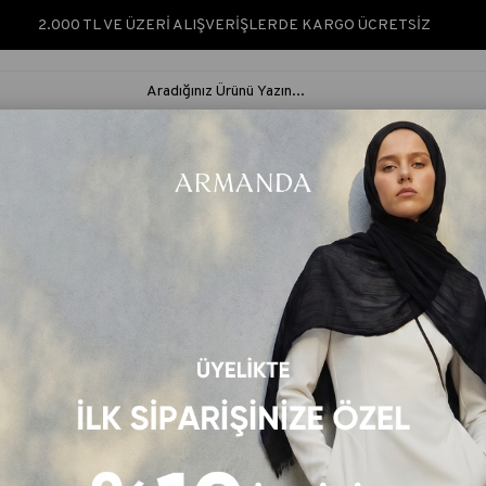
2.000 TL VE ÜZERİ ALIŞVERİŞLERDE KARGO ÜCRETSİZ
ARMANDA SILK &
ARMANDA
İPEK ŞAL &
RUS
NATURÈ
CLASSIC
EŞARP
ŞAL
k Modal Darcy Desen Şal