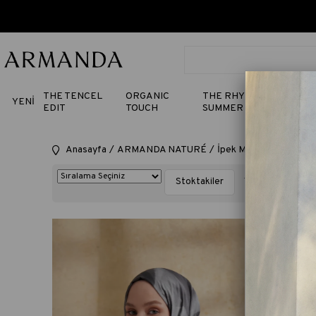
THE TENCEL
ORGANIC
THE RHYTHM OF
YENİ
EDIT
TOUCH
SUMMER
Anasayfa
ARMANDA NATURÉ
İpek Modal Serisi
İpe
Stoktakiler
7 Ürün