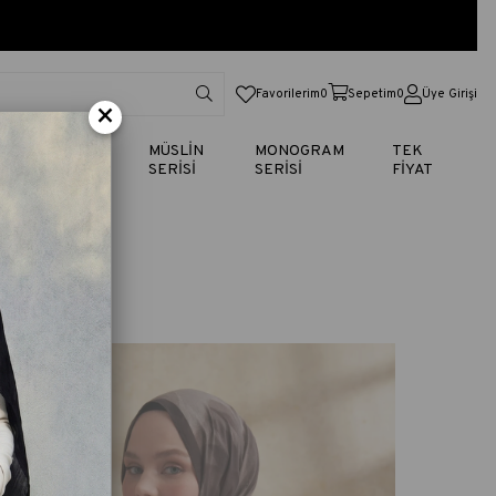
Favorilerim
0
Sepetim
0
Üye Girişi
×
TİK
VUAL
MÜSLİN
MONOGRAM
TEK
SERİSİ
SERİSİ
SERİSİ
FİYAT