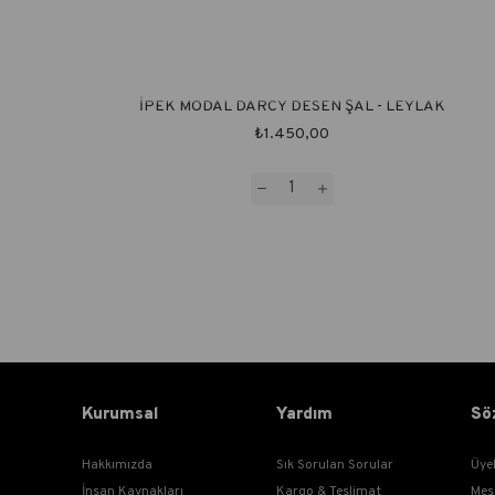
İPEK MODAL DARCY DESEN ŞAL - LEYLAK
₺1.450,00
Kurumsal
Yardım
Sö
Hakkımızda
Sık Sorulan Sorular
Üye
İnsan Kaynakları
Kargo & Teslimat
Mes