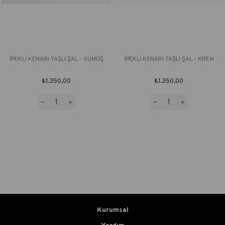
İPEKLİ KENARI TAŞLI ŞAL - GÜMÜŞ
İPEKLİ KENARI TAŞLI ŞAL - KREM
₺1.350,00
₺1.350,00
Kurumsal