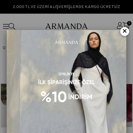
2.000 TL VE ÜZERİ ALIŞVERİŞLERDE KARGO ÜCRETSİZ
0
×
Anasayfa
ARMANDA CLASSIC
ABİYE ŞAL