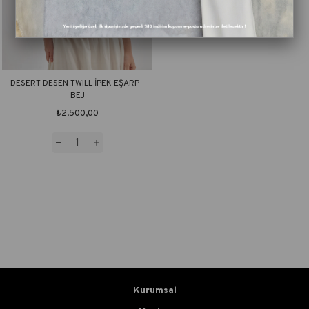
DESERT DESEN TWILL İPEK EŞARP -
BEJ
₺2.500,00
Kurumsal