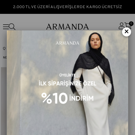
2.000 TL VE ÜZERİ ALIŞVERİŞLERDE KARGO ÜCRETSİZ
0
×
Anasayfa
İPEK ŞAL & EŞARP
DESENLİ TWİLL İPEK EŞARP
NEW SEASONS TWILL İPEK EŞARP
DESERT DESEN TWILL İPEK EŞARP