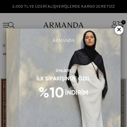
2.000 TL VE ÜZERİ ALIŞVERİŞLERDE KARGO ÜCRETSİZ
0
×
Anasayfa
İPEK ŞAL & EŞARP
DESENLİ TWİLL İPEK EŞARP
NEW SEASONS TWILL İPEK EŞARP
IRIS DESEN TWILL İPEK EŞARP