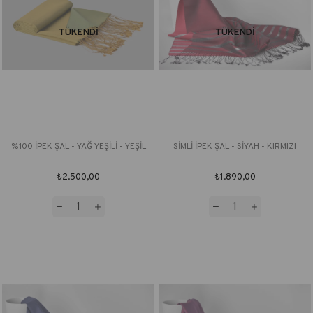
TÜKENDI
TÜKENDI
%100 İPEK ŞAL - YAĞ YEŞİLİ - YEŞİL
SİMLİ İPEK ŞAL - SİYAH - KIRMIZI
₺2.500,00
₺1.890,00