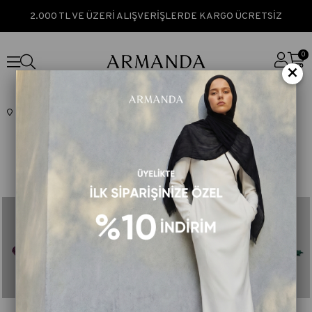
2.000 TL VE ÜZERİ ALIŞVERİŞLERDE KARGO ÜCRETSİZ
0
×
Anasayfa
İPEK ŞAL & EŞARP
İpek Şal