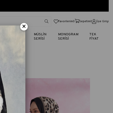
Favorilerim
0
Sepetim
0
Üye Girişi
×
TİK
VUAL
MÜSLİN
MONOGRAM
TEK
SERİSİ
SERİSİ
SERİSİ
FİYAT