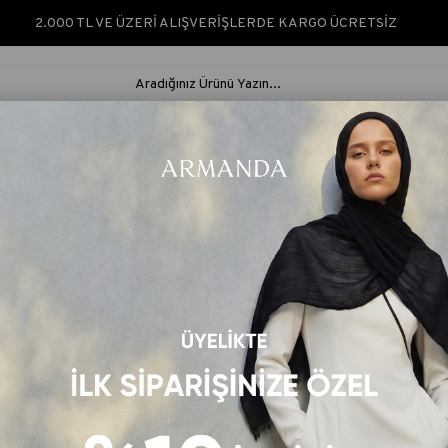
2.000 TL VE ÜZERİ ALIŞVERİŞLERDE KARGO ÜCRETSİZ
ARMANDA SILK &
ARMANDA
İPEK ŞAL &
RUS
NATURÈ
CLASSIC
EŞARP
ŞAL
Vual Multi Desen Şal