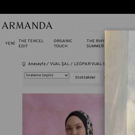
THE TENCEL
ORGANIC
THE RHYTHM OF
YENİ
EDIT
TOUCH
SUMMER
Anasayfa
VUAL ŞAL
LEOPAR VUAL SERİSİ
Leopar 
Stoktakiler
6 Ürün