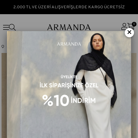
2.000 TL VE ÜZERİ ALIŞVERİŞLERDE KARGO ÜCRETSİZ
0
×
Anasayfa
TEK FİYAT
FIORI JAKAR LEOPAR MIX DESEN ŞAL - VİZON