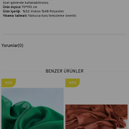
özel günlerde kullanabilirsiniz.
Ürün ölçüsü
: 70*190 cm
Ürün İçeriği:
%52 Viskon %48 Polyester
Yıkama talimatı
:
Yalnızca kuru temizleme önerilir.
Yorumlar
(0)
BENZER ÜRÜNLER
%50
%50
İndirim
İndirim