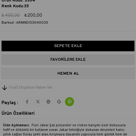
Ürün Kodu: 3304
Renk Kodu:35
₺400,00
₺200,00
Barkod
:
ARMND133040035
FAVORILERE EKLE
Fiyat Düşünce Haber Ver
Paylaş :
Ürün Özellikleri
Ürün Açıklaması:
Fiori Jakar Şal, polyester ve viskon karışımı özel dokusuyla
hafif ve dökümlü bir kullanım sunar. Jakar tekniğiyle dokunan desenleri kalıcı
şıklık sağlar. Kolay şekil alan, kırışmaya dayanıklı yapısıyla hem günlük hem de