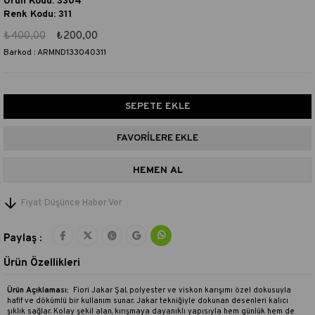
Ürün Kodu: 3304
Renk Kodu: 311
₺400,00
₺200,00
Barkod
:
ARMND133040311
FAVORILERE EKLE
Fiyat Düşünce Haber Ver
Paylaş :
Ürün Özellikleri
Ürün Açıklaması:
Fiori Jakar Şal, polyester ve viskon karışımı özel dokusuyla
hafif ve dökümlü bir kullanım sunar. Jakar tekniğiyle dokunan desenleri kalıcı
şıklık sağlar. Kolay şekil alan, kırışmaya dayanıklı yapısıyla hem günlük hem de