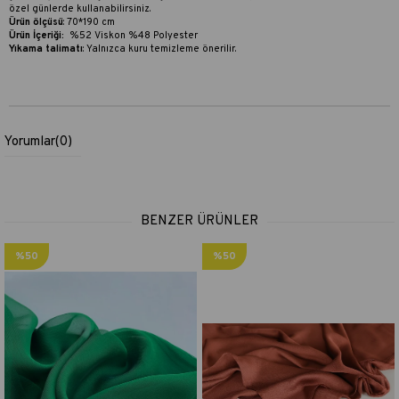
özel günlerde kullanabilirsiniz.
Ürün ölçüsü
: 70*190 cm
Ürün İçeriği:
%52 Viskon %48 Polyester
Yıkama talimatı
:
Yalnızca kuru temizleme önerilir.
Yorumlar
(0)
BENZER ÜRÜNLER
%50
%50
İndirim
İndirim