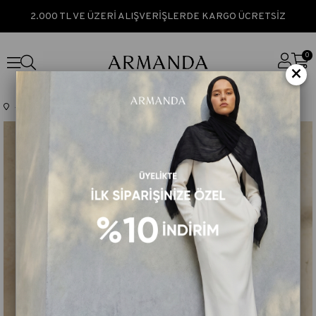
2.000 TL VE ÜZERİ ALIŞVERİŞLERDE KARGO ÜCRETSİZ
0
×
Anasayfa
TEK FİYAT
FIORI JAKAR LEOPAR MIX DESEN ŞAL - GÜMÜŞ