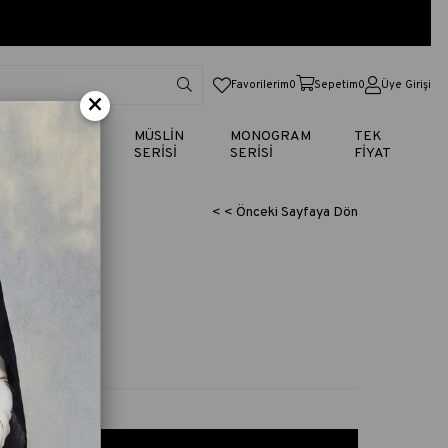
Favorilerim
0
Sepetim
0
Üye Girişi
×
TİK
VUAL
MÜSLİN
MONOGRAM
TEK
SERİSİ
SERİSİ
SERİSİ
FİYAT
< < Önceki Sayfaya Dön