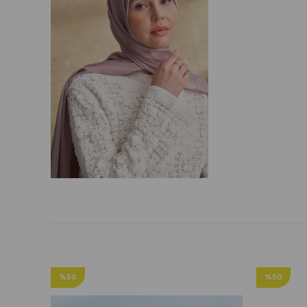
%50
%50
İndirim
İndirim