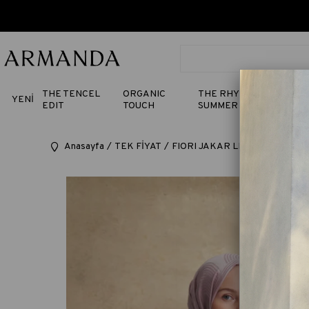
THE TENCEL
ORGANIC
THE RHYTHM OF
YENİ
EDIT
TOUCH
SUMMER
Anasayfa
TEK FİYAT
FIORI JAKAR LINE DESEN ŞAL