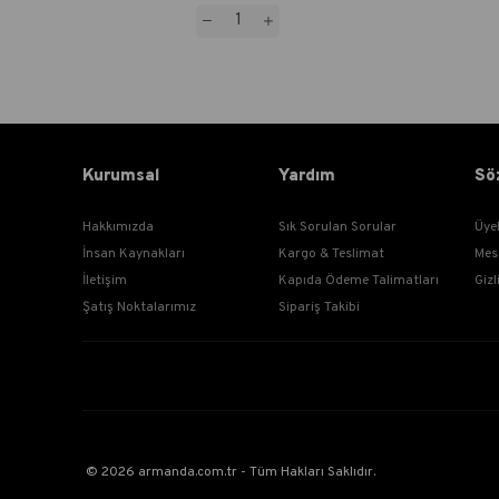
Kurumsal
Yardım
Sö
Hakkımızda
Sık Sorulan Sorular
Üye
İnsan Kaynakları
Kargo & Teslimat
Mes
İletişim
Kapıda Ödeme Talimatları
Gizl
Şatış Noktalarımız
Sipariş Takibi
© 2026 armanda.com.tr - Tüm Hakları Saklıdır.