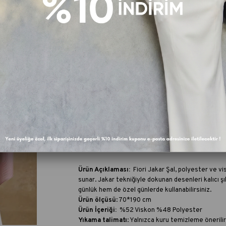
FAV
Fiyat Düşünce Haber Ver
Paylaş :
Ürün Özellikleri
Ürün Açıklaması:
Fiori Jakar Şal, polyester ve vi
sunar. Jakar tekniğiyle dokunan desenleri kalıcı şık
günlük hem de özel günlerde kullanabilirsiniz.
Ürün ölçüsü
: 70*190 cm
Ürün İçeriği:
%52 Viskon %48 Polyester
Yıkama talimatı
:
Yalnızca kuru temizleme önerilir