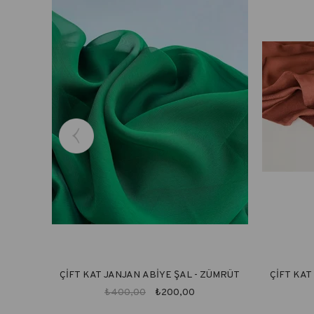
ÇİFT KAT JANJAN ABİYE ŞAL - ZÜMRÜT
ÇİFT KAT
₺400,00
₺200,00