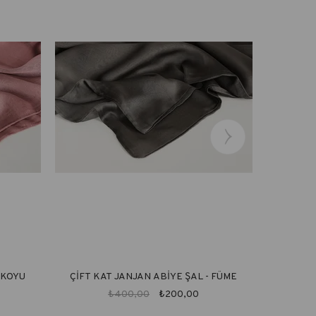
 KOYU
ÇİFT KAT JANJAN ABİYE ŞAL - FÜME
ÇİFT K
₺400,00
₺200,00