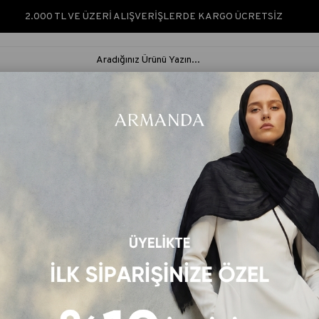
2.000 TL VE ÜZERİ ALIŞVERİŞLERDE KARGO ÜCRETSİZ
ARMANDA SILK &
ARMANDA
İPEK ŞAL &
RUS
NATURÈ
CLASSIC
EŞARP
ŞAL
 - PUDRA
FIORI JAKAR LINE DESEN ŞAL - PUDRA
Ürün Kodu: 3305
Renk Kodu: 110
₺400,00
₺200,00
Barkod
:
ARMND133050110