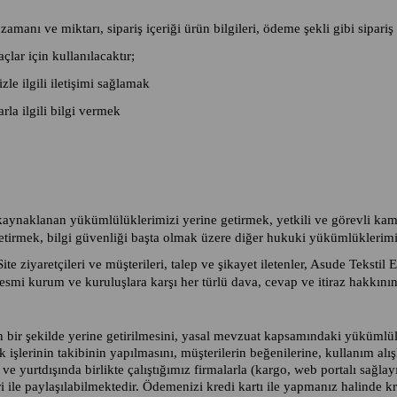
i, zamanı ve miktarı, sipariş içeriği ürün bilgileri, ödeme şekli gibi sipariş 
lar için kullanılacaktır;
le ilgili iletişimi sağlamak
rla ilgili bilgi vermek
 kaynaklanan yükümlülüklerimizi yerine getirmek, yetkili ve görevli kam
 getirmek, bilgi güvenliği başta olmak üzere diğer hukuki yükümlüklerim
e ziyaretçileri ve müşterileri, talep ve şikayet iletenler, Asude Tekstil
smi kurum ve kuruluşlara karşı her türlü dava, cevap ve itiraz hakkının
n bir şekilde yerine getirilmesini, yasal mevzuat kapsamındaki yükümlül
işlerinin takibinin yapılmasını, müşterilerin beğenilerine, kullanım alışk
 ve yurtdışında birlikte çalıştığımız firmalarla (kargo, web portalı sağlay
i ile paylaşılabilmektedir. Ödemenizi kredi kartı ile yapmanız halinde kre