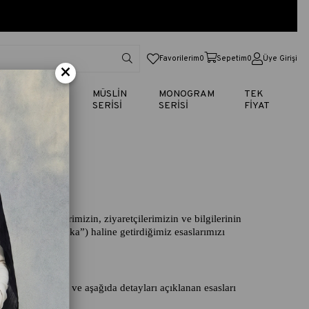
Favorilerim
0
Sepetim
0
Üye Girişi
×
TİK
VUAL
MÜSLİN
MONOGRAM
TEK
SERİSİ
SERİSİ
SERİSİ
FİYAT
 müşterilerimizin, ziyaretçilerimizin ve bilgilerinin
litikası (“Politika”) haline getirdiğimiz esaslarımızı
reket etmekte ve aşağıda detayları açıklanan esasları