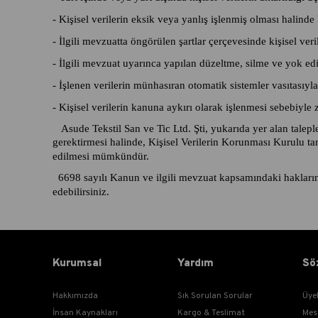
- Kişisel verilerin eksik veya yanlış işlenmiş olması halinde
- İlgili mevzuatta öngörülen şartlar çerçevesinde kişisel ver
- İlgili mevzuat uyarınca yapılan düzeltme, silme ve yok edilm
- İşlenen verilerin münhasıran otomatik sistemler vasıtasıyla
- Kişisel verilerin kanuna aykırı olarak işlenmesi sebebiyle 
Asude Tekstil San ve Tic Ltd. Şti, yukarıda yer alan taleple
gerektirmesi halinde, Kişisel Verilerin Korunması Kurulu ta
edilmesi mümkündür.
6698 sayılı Kanun ve ilgili mevzuat kapsamındaki haklarını
edebilirsiniz.
Kurumsal
Yardım
Sö
Hakkımızda
Sık Sorulan Sorular
Üye
İnsan Kaynakları
Kargo & Teslimat
Mes