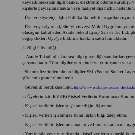
kaydedilmeksizin ilgili banka, elektronik ödeme kuruluşu vb.
kişilerle paylaşılmamakta veya faaliyet dışı hiçbir nedenle
Üye ve ziyaretçi, işbu Politika’da belirtilen şartlara uymak k
Üye veya ziyaretçi, Site’yi ve/veya Mobil Uygulamayı kullan
olacağını kabul eder. Asude Tekstil Eşarp San ve Tic Ltd. Şti
değişiklikleri Üye’ye bildirme hakkını saklı tutmaktadır.
2. Bilgi Güvenliği
Asude Tekstil uluslararası bilgi güvenliği standartları çer
çalışmaktadır. Tüm bilgiler yurtiçinde ve yurtdışında yer 
Sitemiz üzerinden alınan bilgiler SSL (Secure Socket Layer) o
şifrelenip gönderilmektedir.
Güvenlik Sertifikası linki,
https://www.sslshopper.com/ssl-checker.
3. Üyelerimizin KVKK(Kişisel Verilerin Korunması Kanun
-
Kişisel verilerin işlenip işlenmediğini öğrenme,
- Kişisel verileri işlenmişse buna ilişkin bilgi talep etme,
- Kişisel verilerin işlenme amacını ve bunların amacına uyg
- Yurt içinde veya yurt dışında kişisel verilerin aktarıldığı ü