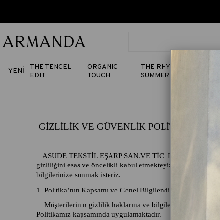
THE TENCEL
ORGANIC
THE RHYTHM OF
YENİ
EDIT
TOUCH
SUMMER
GİZLİLİK VE GÜVENLİK POLİTİKASI
ASUDE TEKSTİL EŞARP SAN.VE TİC. LTD ŞTİ şirketi olarak; 
gizliliğini esas ve öncelikli kabul etmekteyiz. Bilgi güvenli
bilgilerinize sunmak isteriz.
1. Politika’nın Kapsamı ve Genel Bilgilendirme
Müşterilerinin gizlilik haklarına ve bilgilerinin korunma
Politikamız kapsamında uygulamaktadır.