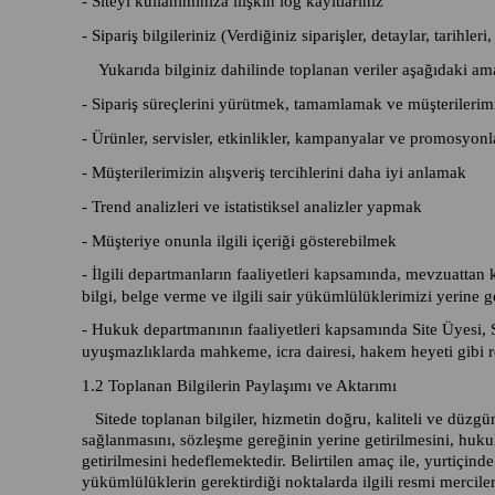
- Siteyi kullanımınıza ilişkin log kayıtlarınız
- Sipariş bilgileriniz (Verdiğiniz siparişler, detaylar, tarihler
Yukarıda bilginiz dahilinde toplanan veriler aşağıdaki amaç
- Sipariş süreçlerini yürütmek, tamamlamak ve müşterilerimiz
- Ürünler, servisler, etkinlikler, kampanyalar ve promosyonla
- Müşterilerimizin alışveriş tercihlerini daha iyi anlamak
- Trend analizleri ve istatistiksel analizler yapmak
- Müşteriye onunla ilgili içeriği gösterebilmek
- İlgili departmanların faaliyetleri kapsamında, mevzuattan
bilgi, belge verme ve ilgili sair yükümlülüklerimizi yerine
- Hukuk departmanının faaliyetleri kapsamında Site Üyesi, Sit
uyuşmazlıklarda mahkeme, icra dairesi, hakem heyeti gibi re
1.2 Toplanan Bilgilerin Paylaşımı ve Aktarımı
Sitede toplanan bilgiler, hizmetin doğru, kaliteli ve düzgü
sağlanmasını, sözleşme gereğinin yerine getirilmesini, hukuk 
getirilmesini hedeflemektedir. Belirtilen amaç ile, yurtiçinde
yükümlülüklerin gerektirdiği noktalarda ilgili resmi merciler