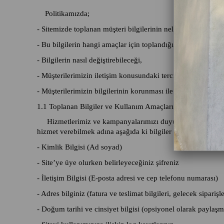
Politikamızda;
- Sitemizde toplanan müşteri bilgilerinin neler olduğu,
- Bu bilgilerin hangi amaçlar için toplandığı ve hangi şekill
- Bilgilerin nasıl değiştirebileceği,
- Müşterilerimizin iletişim konusundaki tercihleri ve bunları 
- Müşterilerimizin bilgilerinin korunması ile ilgili hakları v
1.1
Toplanan Bilgiler ve Kullanım Amaçları
Hizmetlerimiz ve kampanyalarımızı duyuran e-bültenlerim
hizmet verebilmek adına aşağıda ki bilgiler talep edilmekted
- Kimlik Bilgisi (Ad soyad)
- Site’ye üye olurken belirleyeceğiniz şifreniz
- İletişim Bilgisi (E-posta adresi ve cep telefonu numarası)
- Adres bilginiz (fatura ve teslimat bilgileri, gelecek sipar
- Doğum tarihi ve cinsiyet bilgisi (opsiyonel olarak paylaşm