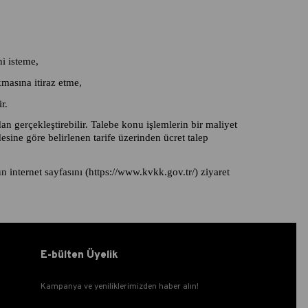
ni isteme,
kmasına itiraz etme,
r.
an gerçekleştirebilir. Talebe konu işlemlerin bir maliyet
ine göre belirlenen tarife üzerinden ücret talep
internet sayfasını (https://www.kvkk.gov.tr/) ziyaret
E-bülten Üyelik
Kampanya ve yeniliklerimizden haber alın!