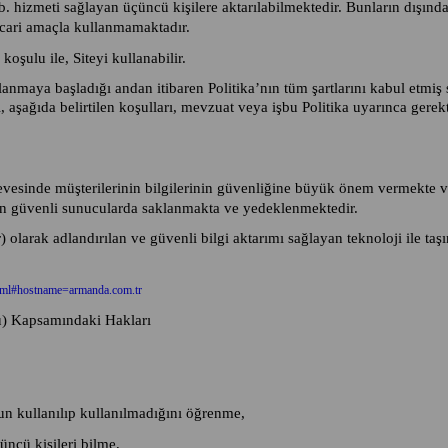
 hizmeti sağlayan üçüncü kişilere aktarılabilmektedir. Bunların dışında b
 ticari amaçla kullanmamaktadır.
oşulu ile, Siteyi kullanabilir.
maya başladığı andan itibaren Politika’nın tüm şartlarını kabul etmiş sa
, aşağıda belirtilen koşulları, mevzuat veya işbu Politika uyarınca gerek
çevesinde müşterilerinin bilgilerinin güvenliğine büyük önem vermekte ve
alan güvenli sunucularda saklanmakta ve yedeklenmektedir.
larak adlandırılan ve güvenli bilgi aktarımı sağlayan teknoloji ile taşını
html#hostname=armanda.com.tr
u) Kapsamındaki Hakları
un kullanılıp kullanılmadığını öğrenme,
çüncü kişileri bilme,