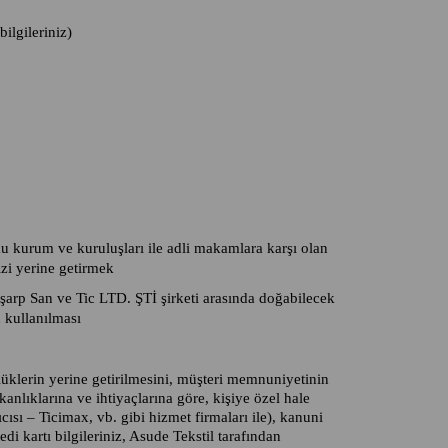
bilgileriniz)
u kurum ve kuruluşları ile adli makamlara karşı olan
izi yerine getirmek
 Eşarp San ve Tic LTD. ŞTİ şirketi arasında doğabilecek
 kullanılması
üklerin yerine getirilmesini, müşteri memnuniyetinin
anlıklarına ve ihtiyaçlarına göre, kişiye özel hale
ıcısı – Ticimax, vb. gibi hizmet firmaları ile), kanuni
di kartı bilgileriniz, Asude Tekstil tarafından