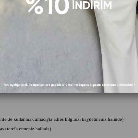
erde kullanıldığı,
nasıl değiştirebilecekleri, bilgilerin nasıl güvenceye alındığı,
b. konular yer almaktadır.
ize ve Sitemize üye olmanız ve onay vermeniz veya üye olmadan hizme
ir.
işlerde de kullanmak amacıyla adres bilginizi kaydetmeniz halinde)
ayı tercih etmeniz halinde)