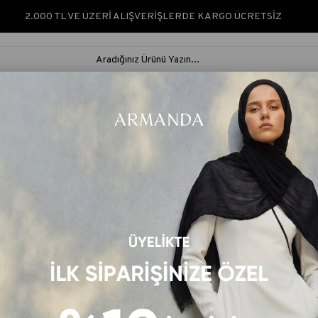
2.000 TL VE ÜZERİ ALIŞVERİŞLERDE KARGO ÜCRETSİZ
ARMANDA SILK &
ARMANDA
İPEK ŞAL &
RUS
NATURÈ
CLASSIC
EŞARP
ŞAL
“www.armanda.com.tr” internet sitesi (“Site Uygulama”) üyesi (“Üye”)
ğinin sağlanması ile korunması kapsamında “Veri Gizliliği ve Güvenliği Po
sına büyük önem vermekte, bu konuda tüm yasal düzenlemelere uyumlu ha