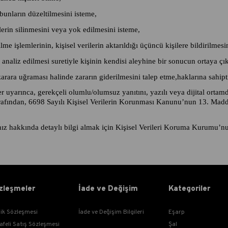
 bunların düzeltilmesini isteme,
ilerin silinmesini veya yok edilmesini isteme,
e işlemlerinin, kişisel verilerin aktarıldığı üçüncü kişilere bildirilmesi
 analiz edilmesi suretiyle kişinin kendisi aleyhine bir sonucun ortaya çı
zarara uğraması halinde zararın giderilmesini talep etme,haklarına sahipti
r uyarınca, gerekçeli olumlu/olumsuz yanıtını, yazılı veya dijital ortamd
rafından, 6698 Sayılı Kişisel Verilerin Korunması Kanunu’nun 13. Maddes
z hakkında detaylı bilgi almak için Kişisel Verileri Koruma Kurumu’nun 
zleşmeler
İade ve Değişim
Kategoriler
lik Sözleşmesi
İade ve Değişim Bilgileri
Eşarp
afeli Satış Sözleşmesi
Şal