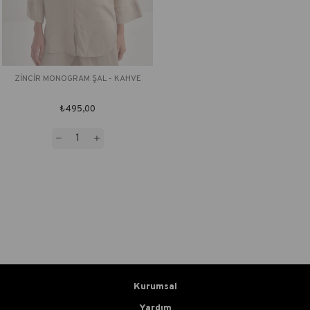
ZİNCİR MONOGRAM ŞAL - KAHVE
₺495,00
Kurumsal
Yardım