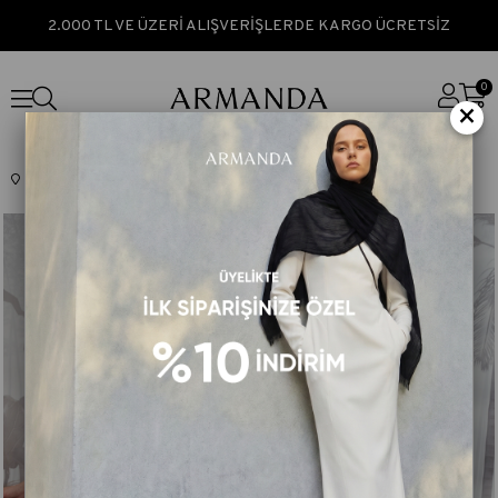
2.000 TL VE ÜZERİ ALIŞVERİŞLERDE KARGO ÜCRETSİZ
0
×
Anasayfa
MONOGRAM SERİSİ
ZİNCİR MONOGRAM ŞAL