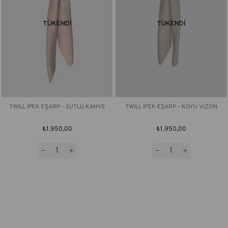
TÜKENDI
TÜKENDI
TWİLL İPEK EŞARP - SÜTLÜ KAHVE
TWİLL İPEK EŞARP - KOYU VİZON
₺1.950,00
₺1.950,00