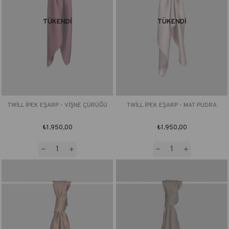
TÜKENDI
TÜKENDI
TWİLL İPEK EŞARP - VİŞNE ÇÜRÜĞÜ
TWİLL İPEK EŞARP - MAT PUDRA
₺1.950,00
₺1.950,00