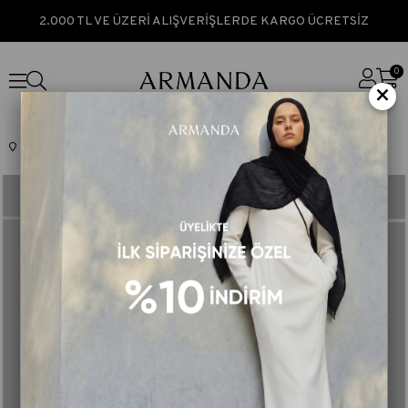
2.000 TL VE ÜZERİ ALIŞVERİŞLERDE KARGO ÜCRETSİZ
0
×
Anasayfa
İPEK ŞAL & EŞARP
CLASSIC İPEK EŞARP
Twill İpek Eşarp