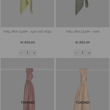
TWİLL İPEK EŞARP - AÇIK YAĞ YEŞİLİ
TWİLL İPEK EŞARP - HAKİ
₺1.950,00
₺1.950,00
TÜKENDI
TÜKENDI