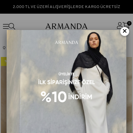
2.000 TL VE ÜZERİ ALIŞVERİŞLERDE KARGO ÜCRETSİZ
0
×
Anasayfa
MONOGRAM SERİSİ
%50
%50
İndirim
İndirim