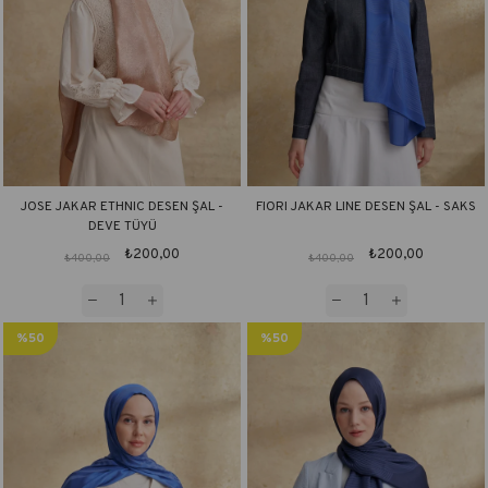
JOSE JAKAR ETHNIC DESEN ŞAL -
FIORI JAKAR LINE DESEN ŞAL - SAKS
DEVE TÜYÜ
₺200,00
₺200,00
₺400,00
₺400,00
%50
%50
İndirim
İndirim