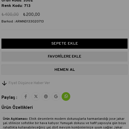
Ürün Kodu: 3302
Renk Kodu: 713
₺400,00
₺200,00
Barkod
:
ARMND133020713
FAVORILERE EKLE
Fiyat Düşünce Haber Ver
Paylaş :
Ürün Özellikleri
Ürün Açıklaması:
Etnik desenlerin modern dokunuşlarla harmanlandığı jose jakar
şal, stilinize sofistike bir hava katıyor. Yumuşak dokusu ve hafif yapısıyla gün boyu
rahatlıkla kullanabileceğiniz şal, dört mevsim kombinlerinize uyum sağlar. Jakar