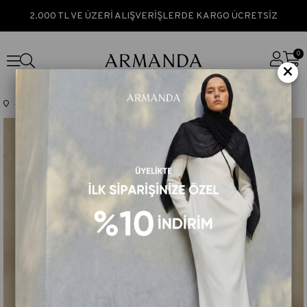
2.000 TL VE ÜZERİ ALIŞVERİŞLERDE KARGO ÜCRETSİZ
0
×
Anasayfa
TEK FİYAT
JOSE JAKAR CHAIN DESEN ŞAL - ANTRASİT