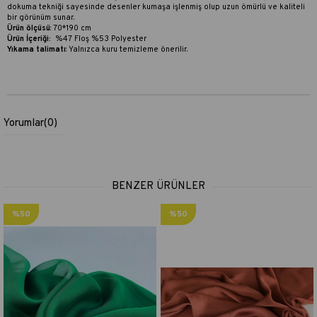
dokuma tekniği sayesinde desenler kumaşa işlenmiş olup uzun ömürlü ve kaliteli
bir görünüm sunar.
Ürün ölçüsü
: 70*190 cm
Ürün İçeriği:
%47 Floş %53 Polyester
Yıkama talimatı
:
Yalnızca kuru temizleme önerilir.
Yorumlar
(0)
BENZER ÜRÜNLER
%50
%50
İndirim
İndirim