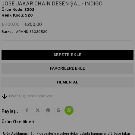
JOSE JAKAR CHAIN DESEN ŞAL - İNDİGO
Ürün Kodu: 3302
Renk Kodu: 520
₺400,00
₺200,00
Barkod
:
ARMND133020520
FAVORILERE EKLE
Fiyat Düşünce Haber Ver
Paylaş :
Ürün Özellikleri
Ürün Açıklaması:
Etnik desenlerin modern dokunuşlarla harmanlandığı jose jakar