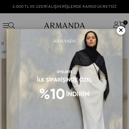
2.000 TL VE ÜZERİ ALIŞVERİŞLERDE KARGO ÜCRETSİZ
0
×
Anasayfa
JAKAR SERİSİ
JOSE JAKAR SERİSİ
Jose Jakar Chain Desen Şal
JOSE JAKAR CHAIN DESEN ŞAL - İNDİGO