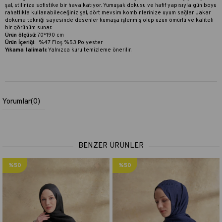
şal, stilinize sofistike bir hava katıyor. Yumuşak dokusu ve hafif yapısıyla gün boyu
rahatlıkla kullanabileceğiniz şal, dört mevsim kombinlerinize uyum sağlar. Jakar
dokuma tekniği sayesinde desenler kumaşa işlenmiş olup uzun ömürlü ve kaliteli
bir görünüm sunar.
Ürün ölçüsü
: 70*190 cm
Ürün İçeriği:
%47 Floş %53 Polyester
Yıkama talimatı
:
Yalnızca kuru temizleme önerilir.
Yorumlar
(0)
BENZER ÜRÜNLER
%50
%50
İndirim
İndirim