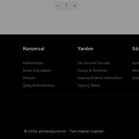
Kurumsal
Yardım
Sö
Hakkımızda
Sık Sorulan Sorular
Üye
İnsan Kaynakları
Kargo & Teslimat
Mes
İletişim
Kapıda Ödeme Talimatları
Gizl
Şatış Noktalarımız
Sipariş Takibi
© 2026 armanda.com.tr - Tüm Hakları Saklıdır.