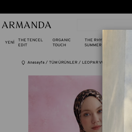
THE TENCEL
ORGANIC
THE RHYTHM OF
YENİ
EDIT
TOUCH
SUMMER
Anasayfa
TÜM ÜRÜNLER
LEOPAR VUAL DEGRADE D