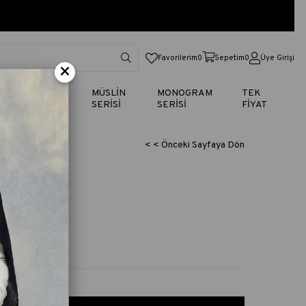
Favorilerim
0
Sepetim
0
Üye Girişi
×
TİK
VUAL
MÜSLİN
MONOGRAM
TEK
SERİSİ
SERİSİ
SERİSİ
FİYAT
< < Önceki Sayfaya Dön
 KAHVE