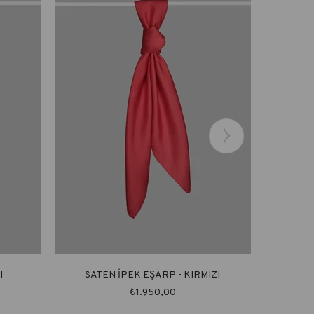
I
SATEN İPEK EŞARP - KIRMIZI
SA
₺1.950,00