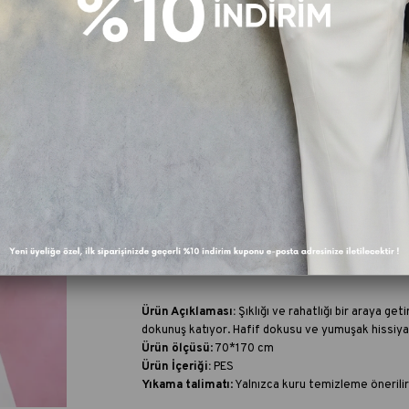
FAV
Fiyat Düşünce Haber Ver
Paylaş :
Ürün Özellikleri
Ürün Açıklaması:
Şıklığı ve rahatlığı bir araya ge
dokunuş katıyor. Hafif dokusu ve yumuşak hissiyat
Ürün ölçüsü
: 70*170 cm
Ürün İçeriği:
PES
Yıkama talimatı
:
Yalnızca kuru temizleme önerilir