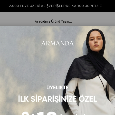
2.000 TL VE ÜZERİ ALIŞVERİŞLERDE KARGO ÜCRETSİZ
ARMANDA SILK &
ARMANDA
İPEK ŞAL &
RUS
NATURÈ
CLASSIC
EŞARP
ŞAL
ESEN ŞAL - ACI KAHVE
LEOPAR VUAL DEGRADE DESEN ŞAL - ACI
Ürün Kodu: 6037
Renk Kodu: 247
₺750,00
Barkod
:
ARMND160370247