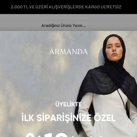
2.000 TL VE ÜZERİ ALIŞVERİŞLERDE KARGO ÜCRETSİZ
ARMANDA SILK &
ARMANDA
İPEK ŞAL &
RUS
NATURÈ
CLASSIC
EŞARP
ŞAL