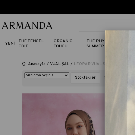
THE TENCEL
ORGANIC
THE RHYTHM OF
YENİ
EDIT
TOUCH
SUMMER
Anasayfa
VUAL ŞAL
LEOPAR VUAL SERİSİ
Stoktakiler
16 Ürün