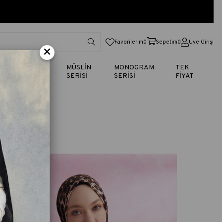
Favorilerim
0
Sepetim
0
Üye Girişi
×
TİK
VUAL
MÜSLİN
MONOGRAM
TEK
SERİSİ
SERİSİ
SERİSİ
FİYAT