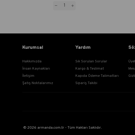
Kurumsal
Yardım
Sö
Hakkımızda
Sık Sorulan Sorular
Üye
İnsan Kaynakları
Kargo & Teslimat
Mes
İletişim
Kapıda Ödeme Talimatları
Gizl
Şatış Noktalarımız
Sipariş Takibi
© 2026 armanda.com.tr - Tüm Hakları Saklıdır.