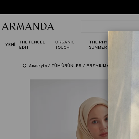
THE TENCEL
ORGANIC
THE RHYTHM OF
YENİ
EDIT
TOUCH
SUMMER
Anasayfa
TÜM ÜRÜNLER
PREMIUM ÇİFT TARAFLI T