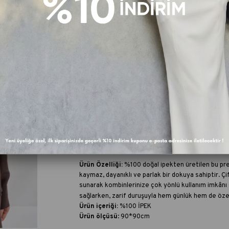
FAV
Fiyat Düşünce Haber Ver
Kargo Beda
Paylaş :
Ürün Özellikleri
Ü
rün Özelliği:
%100 doğal ipekten üretilen bu pr
kaymaz, dayanıklı ve parlak bir dokuya sahiptir. Çif
sunarak kombinlerinize çok yönlü kullanım imkânı 
sağlarken, zarif duruşuyla hem günlük hem de özel 
Ürün içeriği:
%100 İPEK
Ürün ölçüsü
: 90*90cm