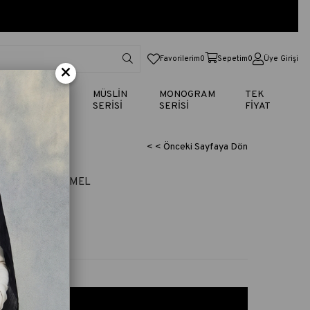
Favorilerim
0
Sepetim
0
Üye Girişi
×
TİK
VUAL
MÜSLİN
MONOGRAM
TEK
SERİSİ
SERİSİ
SERİSİ
FİYAT
< < Önceki Sayfaya Dön
RP - DORE - KAMEL