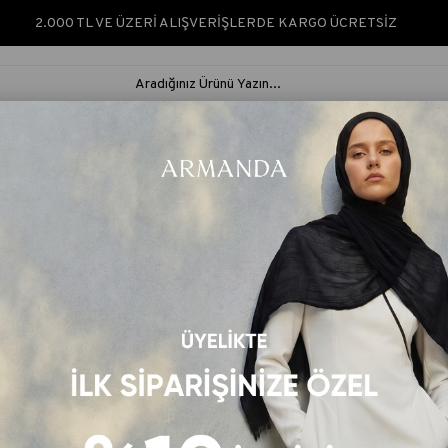
2.000 TL VE ÜZERİ ALIŞVERİŞLERDE KARGO ÜCRETSİZ
ARMANDA SILK &
ARMANDA
İPEK ŞAL &
RUS
NATURÈ
CLASSIC
EŞARP
ŞAL
WILL İPEK EŞARP - DORE - KAMEL
PREMIUM ÇİFT TARAFLI TWILL İPEK EŞA
Ürün Kodu: 4401
Renk Kodu: 665
₺2.850,00
Barkod
:
ARMND144010665