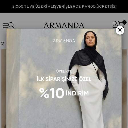
2.000 TL VE ÜZERİ ALIŞVERİŞLERDE KARGO ÜCRETSİZ
0
×
Anasayfa
TÜM ÜRÜNLER
PAMUK MODAL ADEN DESEN ŞAL - TAŞ