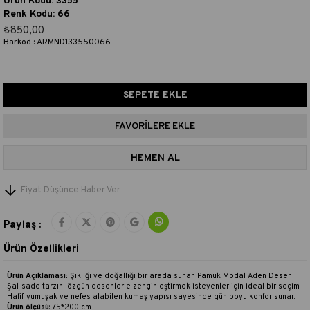
Ürün Kodu: 3355
Renk Kodu: 66
₺850,00
Barkod
:
ARMND133550066
FAVORILERE EKLE
Fiyat Düşünce Haber Ver
Paylaş :
Ürün Özellikleri
Ürün Açıklaması:
Şıklığı ve doğallığı bir arada sunan Pamuk Modal Aden Desen
Şal, sade tarzını özgün desenlerle zenginleştirmek isteyenler için ideal bir seçim.
Hafif, yumuşak ve nefes alabilen kumaş yapısı sayesinde gün boyu konfor sunar.
Ürün ölçüsü
: 75*200 cm