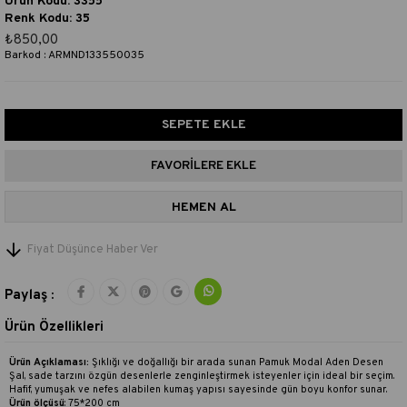
Ürün Kodu: 3355
Renk Kodu: 35
₺850,00
Barkod
:
ARMND133550035
FAVORILERE EKLE
Fiyat Düşünce Haber Ver
Paylaş :
Ürün Özellikleri
Ürün Açıklaması:
Şıklığı ve doğallığı bir arada sunan Pamuk Modal Aden Desen
Şal, sade tarzını özgün desenlerle zenginleştirmek isteyenler için ideal bir seçim.
Hafif, yumuşak ve nefes alabilen kumaş yapısı sayesinde gün boyu konfor sunar.
Ürün ölçüsü
: 75*200 cm