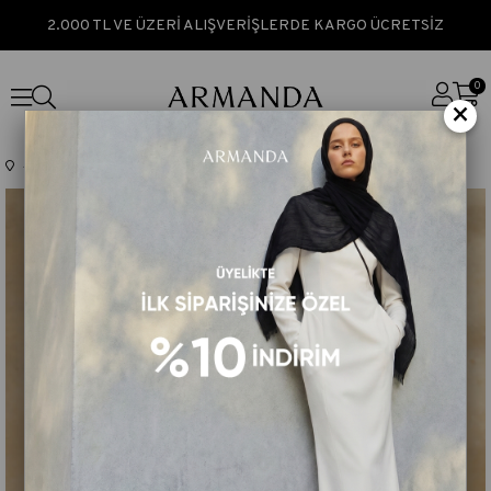
2.000 TL VE ÜZERİ ALIŞVERİŞLERDE KARGO ÜCRETSİZ
0
×
Anasayfa
TÜM ÜRÜNLER
PAMUK MODAL ADEN DESEN ŞAL - VİZON