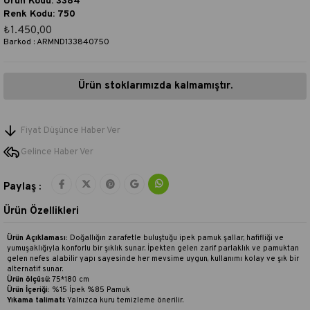
Ürün Kodu: 3384
Renk Kodu: 750
₺1.450,00
Barkod
:
ARMND133840750
Ürün stoklarımızda kalmamıştır.
Fiyat Düşünce Haber Ver
Gelince Haber Ver
Paylaş :
Ürün Özellikleri
Ürün Açıklaması:
Doğallığın zarafetle buluştuğu ipek pamuk şallar, hafifliği ve
yumuşaklığıyla konforlu bir şıklık sunar. İpekten gelen zarif parlaklık ve pamuktan
gelen nefes alabilir yapı sayesinde her mevsime uygun, kullanımı kolay ve şık bir
alternatif sunar.
Ürün ölçüsü
: 75*180 cm
Ürün İçeriği:
%15 İpek %85 Pamuk
Yıkama talimatı
:
Yalnızca kuru temizleme önerilir.