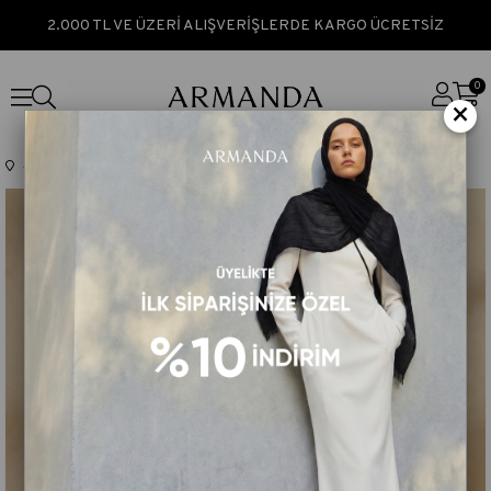
2.000 TL VE ÜZERİ ALIŞVERİŞLERDE KARGO ÜCRETSİZ
0
×
Anasayfa
TÜM ÜRÜNLER
İPEK PAMUK GARDEN DESEN ŞAL - LACİVERT - İNDİGO