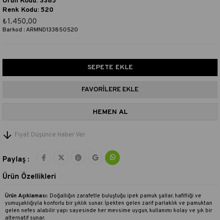
Ürün Kodu: 3385
Renk Kodu: 520
₺1.450,00
Barkod
:
ARMND133850520
FAVORILERE EKLE
Fiyat Düşünce Haber Ver
Paylaş :
Ürün Özellikleri
Ürün Açıklaması:
Doğallığın zarafetle buluştuğu ipek pamuk şallar, hafifliği ve
yumuşaklığıyla konforlu bir şıklık sunar. İpekten gelen zarif parlaklık ve pamuktan
gelen nefes alabilir yapı sayesinde her mevsime uygun, kullanımı kolay ve şık bir
alternatif sunar.