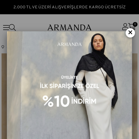
2.000 TL VE ÜZERİ ALIŞVERİŞLERDE KARGO ÜCRETSİZ
0
×
Anasayfa
TÜM ÜRÜNLER
İPEK PAMUK CAMELLIA DESEN ŞAL - İNDİGO