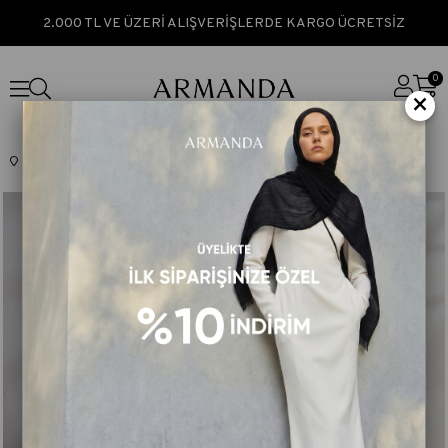
2.000 TL VE ÜZERİ ALIŞVERİŞLERDE KARGO ÜCRETSİZ
0
×
Anasayfa
VUAL ŞAL
ETHNIC VUAL SERİSİ