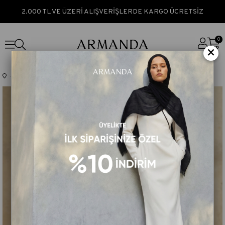
2.000 TL VE ÜZERİ ALIŞVERİŞLERDE KARGO ÜCRETSİZ
0
×
Anasayfa
TÜM ÜRÜNLER
BAMBU FELORE DESEN ŞAL - ACI KAHVE