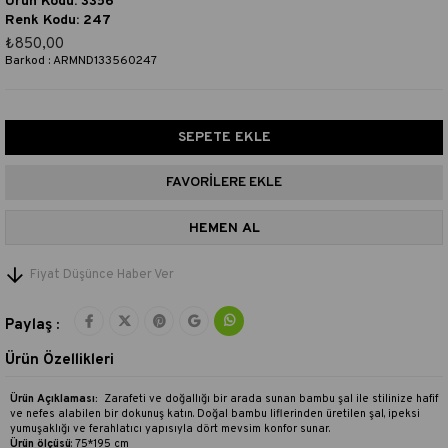
Ürün Kodu: 3356
Renk Kodu: 247
₺850,00
Barkod
:
ARMND133560247
FAVORILERE EKLE
Fiyat Düşünce Haber Ver
Paylaş :
Ürün Özellikleri
Ürün Açıklaması:
Zarafeti ve doğallığı bir arada sunan bambu şal ile stilinize hafif
ve nefes alabilen bir dokunuş katın. Doğal bambu liflerinden üretilen şal, ipeksi
yumuşaklığı ve ferahlatıcı yapısıyla dört mevsim konfor sunar.
Ürün ölçüsü
: 75*195 cm