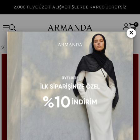
2.000 TL VE ÜZERİ ALIŞVERİŞLERDE KARGO ÜCRETSİZ
0
×
Anasayfa
TÜM ÜRÜNLER
SAZ YOLU SATEN İPEK FULAR - BORDO