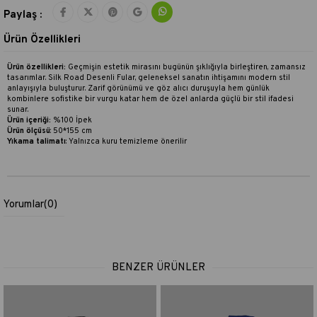
Paylaş :
Ürün Özellikleri
Ürün özellikleri:
Geçmişin estetik mirasını bugünün şıklığıyla birleştiren, zamansız
tasarımlar. Silk Road Desenli Fular, geleneksel sanatın ihtişamını modern stil
anlayışıyla buluşturur. Zarif görünümü ve göz alıcı duruşuyla hem günlük
kombinlere sofistike bir vurgu katar hem de özel anlarda güçlü bir stil ifadesi
sunar.
Ürün içeriği:
%100 İpek
Ürün ölçüsü
: 50*155 cm
Yıkama talimatı
:
Yalnızca kuru temizleme önerilir
Yorumlar
(0)
BENZER ÜRÜNLER