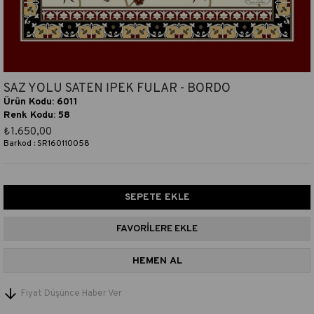
SAZ YOLU SATEN İPEK FULAR - BORDO
Ürün Kodu: 6011
Renk Kodu: 58
₺1.650,00
Barkod
:
SR160110058
FAVORILERE EKLE
Fiyat Düşünce Haber Ver