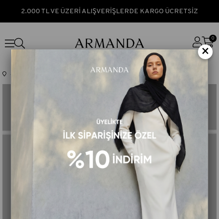
2.000 TL VE ÜZERİ ALIŞVERİŞLERDE KARGO ÜCRETSİZ
0
×
Anasayfa
TÜM ÜRÜNLER
SATEN İPEK EŞARP - KOT MAVİSİ