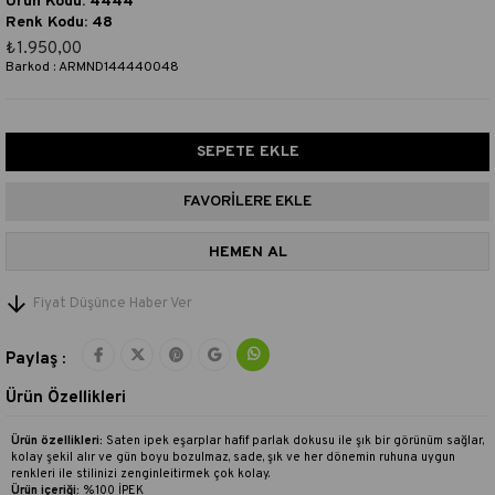
Ürün Kodu: 4444
Renk Kodu: 48
₺1.950,00
Barkod
:
ARMND144440048
FAVORILERE EKLE
Fiyat Düşünce Haber Ver
Paylaş :
Ürün Özellikleri
Ürün özellikleri:
Saten ipek eşarplar hafif parlak dokusu ile şık bir görünüm sağlar,
kolay şekil alır ve gün boyu bozulmaz, sade, şık ve her dönemin ruhuna uygun
renkleri ile stilinizi zenginleitirmek çok kolay.
Ürün içeriği:
%100 İPEK