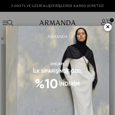
2.000 TL VE ÜZERİ ALIŞVERİŞLERDE KARGO ÜCRETSİZ
0
×
Anasayfa
TEK FİYAT
PRENSES SERİSİ ZİNCİR DESEN ŞAL - SİYAH