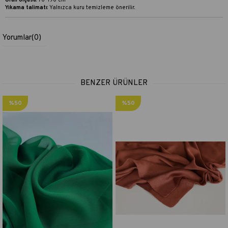
Ürün ölçüsü
: 70*190 cm
Yıkama talimatı
:
Yalnızca kuru temizleme önerilir.
Yorumlar
(0)
BENZER ÜRÜNLER
%50
%50
İndirim
İndirim