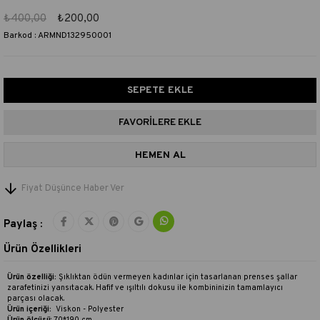
₺400,00
₺200,00
Barkod
:
ARMND132950001
FAVORILERE EKLE
Fiyat Düşünce Haber Ver
Paylaş :
Ürün Özellikleri
Ürün özelliği:
Şıklıktan ödün vermeyen kadınlar için tasarlanan prenses şallar
zarafetinizi yansıtacak. Hafif ve ışıltılı dokusu ile kombininizin tamamlayıcı
parçası olacak.
Ürün içeriği:
Viskon - Polyester