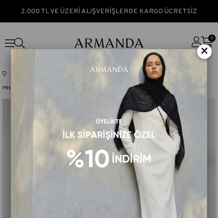
2.000 TL VE ÜZERİ ALIŞVERİŞLERDE KARGO ÜCRETSİZ
0
×
Anasayfa
TÜM ÜRÜNLER
PREMIUM ÇİFT TARAFLI TWILL İPEK EŞARP - ACI KAHVE - KOYU VİZON