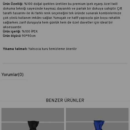
Ü
rün Özelliği:
%100 doğal ipekten üretilen bu premium ipek eşarp, özel twill
dokuma tekniği sayesinde kaymaz, dayanıklı ve parlak bir dokuya sahiptir. Çift
taraflı tasarımı ile iki farklı renk seçeneğini tek üründe sunarak kombinlerinize
çok yönlü kullanım imkânı sağlar. Yumuşak ve hafif yapısıyla gün boyu rahatlık
sağlarken, zarif duruşuyla hem günlük hem de özel davetler için ideal bir
aksesuardır.
Ürün içeriği:
%100 İPEK
Ürün ölçüsü
: 90*90cm
Yıkama talimatı
:
Yalnızca kuru temizleme önerilir
Yorumlar
(0)
BENZER ÜRÜNLER