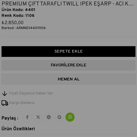
PREMIUM ÇİFT TARAFLI TWILL İPEK EŞARP - ACI KAHVE - KOYU VİZON
Ürün Kodu: 4401
Renk Kodu: 1106
₺2.850,00
Barkod
:
ARMND144011106
FAVORILERE EKLE
Fiyat Düşünce Haber Ver
Kargo Bedava
Paylaş :
Ürün Özellikleri