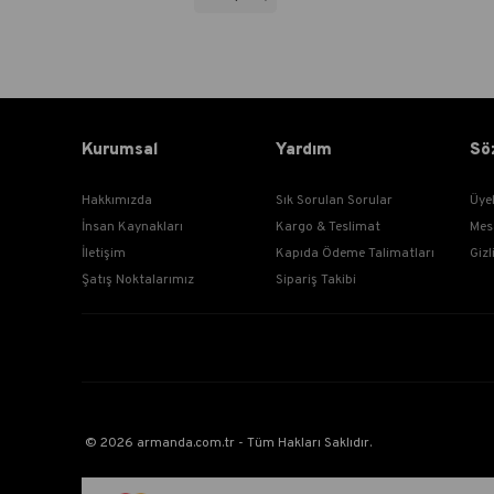
Kurumsal
Yardım
Sö
Hakkımızda
Sık Sorulan Sorular
Üye
İnsan Kaynakları
Kargo & Teslimat
Mes
İletişim
Kapıda Ödeme Talimatları
Gizl
Şatış Noktalarımız
Sipariş Takibi
© 2026 armanda.com.tr - Tüm Hakları Saklıdır.