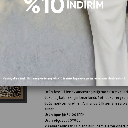
FAV
Fiyat Düşünce Haber Ver
Kargo Beda
Paylaş :
Ürün Özellikleri
Ürün özellikleri:
Zamansız şıklığı modern çizgilerle 
dokunuş katmak için tasarlandı. Twill dokuma yapı
doğal ipekten üretilen Armanda Silk serisi eşarpla
sunar.
Ürün içeriği:
%100 İPEK
Ürün ölçüsü
: 90*90cm
Yıkama talimatı
:
Yalnızca kuru temizleme önerilir