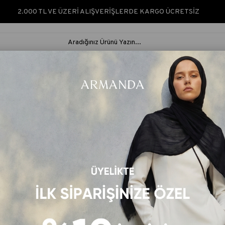
2.000 TL VE ÜZERİ ALIŞVERİŞLERDE KARGO ÜCRETSİZ
ARMANDA SILK &
ARMANDA
İPEK ŞAL &
RUS
NATURÈ
CLASSIC
EŞARP
ŞAL
 EŞARP - SİYAH-VİZON
NESSA DESEN TWILL İPEK EŞARP - SİYAH
Ürün Kodu: 4363
Renk Kodu: 470
₺2.500,00
Barkod
:
ARMND143630470