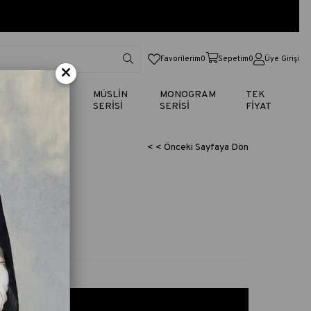
Favorilerim
0
Sepetim
0
Üye Girişi
×
TİK
VUAL
MÜSLİN
MONOGRAM
TEK
SERİSİ
SERİSİ
SERİSİ
FİYAT
< < Önceki Sayfaya Dön
-VİZON