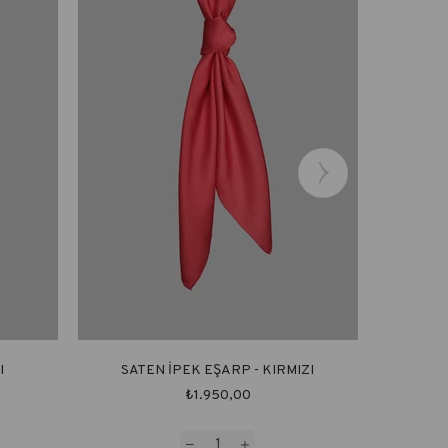
I
SATEN İPEK EŞARP - KIRMIZI
SA
₺1.950,00