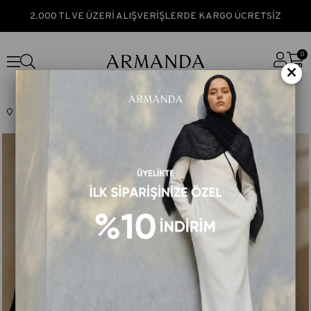
2.000 TL VE ÜZERİ ALIŞVERİŞLERDE KARGO ÜCRETSİZ
0
×
Anasayfa
MÜSLİN SERİSİ
MÜSLİN YAPRAK DESEN ŞAL