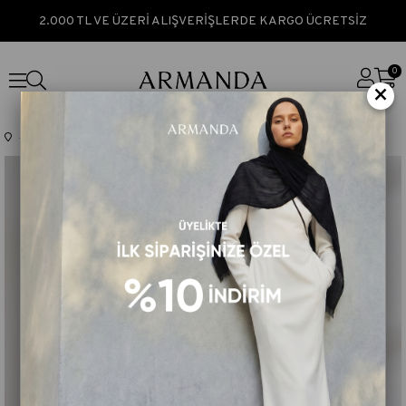
2.000 TL VE ÜZERİ ALIŞVERİŞLERDE KARGO ÜCRETSİZ
0
×
Anasayfa
TÜM ÜRÜNLER
MÜSLİN DEGRADE BİYELİ ŞAL - ZÜMRÜT