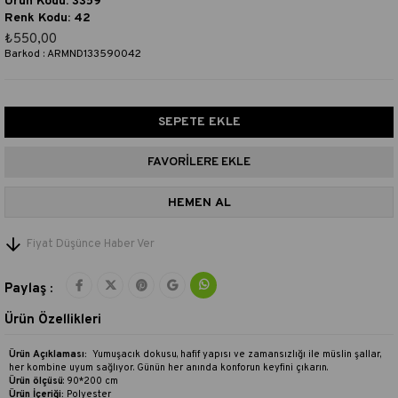
Ürün Kodu: 3359
Renk Kodu: 42
₺550,00
Barkod
:
ARMND133590042
FAVORILERE EKLE
Fiyat Düşünce Haber Ver
Paylaş :
Ürün Özellikleri
Ürün Açıklaması:
Yumuşacık dokusu, hafif yapısı ve zamansızlığı ile müslin şallar,
her kombine uyum sağlıyor. Günün her anında konforun keyfini çıkarın.
Ürün ölçüsü
: 90*200 cm
Ürün İçeriği:
Polyester