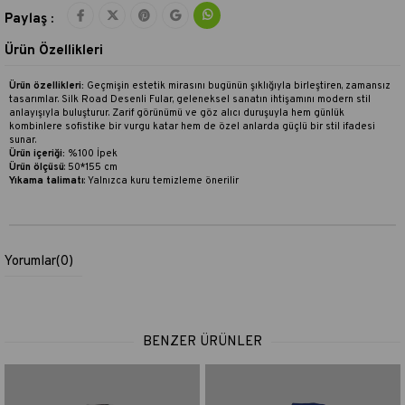
Paylaş :
Ürün Özellikleri
Ürün özellikleri:
Geçmişin estetik mirasını bugünün şıklığıyla birleştiren, zamansız
tasarımlar. Silk Road Desenli Fular, geleneksel sanatın ihtişamını modern stil
anlayışıyla buluşturur. Zarif görünümü ve göz alıcı duruşuyla hem günlük
kombinlere sofistike bir vurgu katar hem de özel anlarda güçlü bir stil ifadesi
sunar.
Ürün içeriği:
%100 İpek
Ürün ölçüsü
: 50*155 cm
Yıkama talimatı
:
Yalnızca kuru temizleme önerilir
Yorumlar
(0)
BENZER ÜRÜNLER