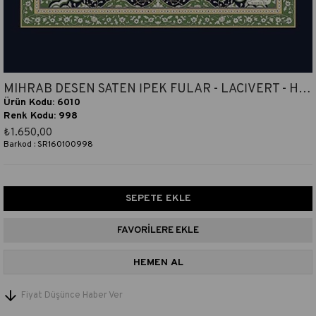
MIHRAB DESEN SATEN İPEK FULAR - LACİVERT - HAKİ
Ürün Kodu: 6010
Renk Kodu: 998
₺1.650,00
Barkod
:
SR160100998
FAVORILERE EKLE
Fiyat Düşünce Haber Ver