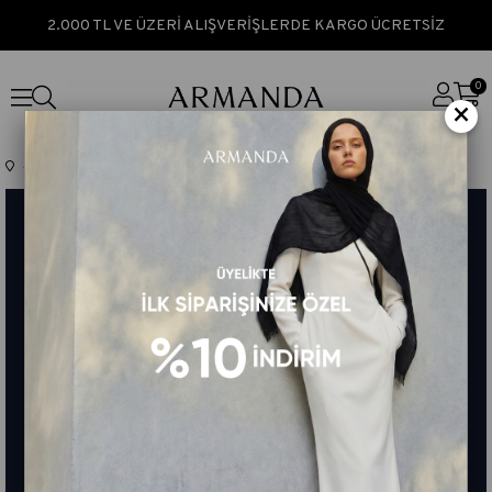
2.000 TL VE ÜZERİ ALIŞVERİŞLERDE KARGO ÜCRETSİZ
0
×
Anasayfa
TÜM ÜRÜNLER
MIHRAB DESEN SATEN İPEK FULAR - LACİVERT - HAKİ