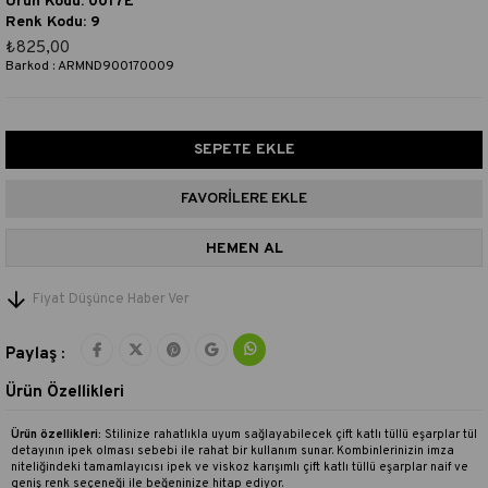
Ürün Kodu: 0017E
Renk Kodu: 9
₺825,00
Barkod
:
ARMND900170009
FAVORILERE EKLE
Fiyat Düşünce Haber Ver
Paylaş :
Ürün Özellikleri
Ürün özellikleri:
Stilinize rahatlıkla uyum sağlayabilecek çift katlı tüllü eşarplar tül
detayının ipek olması sebebi ile rahat bir kullanım sunar. Kombinlerinizin imza
niteliğindeki tamamlayıcısı ipek ve viskoz karışımlı çift katlı tüllü eşarplar naif ve
geniş renk seçeneği ile beğeninize hitap ediyor.