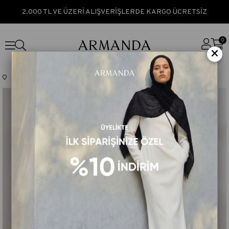
2.000 TL VE ÜZERİ ALIŞVERİŞLERDE KARGO ÜCRETSİZ
0
×
Anasayfa
TÜM ÜRÜNLER
İPEKLİ ÇİFT KAT TÜLLÜ EŞARP- SİYAH-KİREMİT