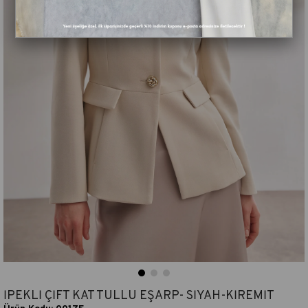
İPEKLİ ÇİFT KAT TÜLLÜ EŞARP- SİYAH-KİREMİT