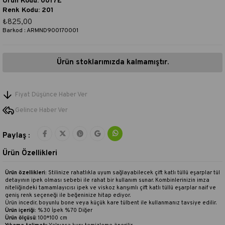
Ürün Kodu: 0017E
Renk Kodu: 201
₺825,00
Barkod
:
ARMND900170001
Ürün stoklarımızda kalmamıştır.
Fiyat Düşünce Haber Ver
Gelince Haber Ver
Paylaş :
Ürün Özellikleri
Ürün özellikleri:
Stilinize rahatlıkla uyum sağlayabilecek çift katlı tüllü eşarplar tül
detayının ipek olması sebebi ile rahat bir kullanım sunar. Kombinlerinizin imza
niteliğindeki tamamlayıcısı ipek ve viskoz karışımlı çift katlı tüllü eşarplar naif ve
geniş renk seçeneği ile beğeninize hitap ediyor.
Ürün incedir, boyunlu bone veya küçük kare tülbent ile kullanmanız tavsiye edilir.
Ürün içeriği:
%30 İpek %70 Diğer
Ürün ölçüsü
: 100*100 cm