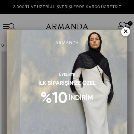
2.000 TL VE ÜZERİ ALIŞVERİŞLERDE KARGO ÜCRETSİZ
0
×
Anasayfa
TÜM ÜRÜNLER
İPEKLİ ÇİFT KAT TÜLLÜ EŞARP- BEJ-TAŞ