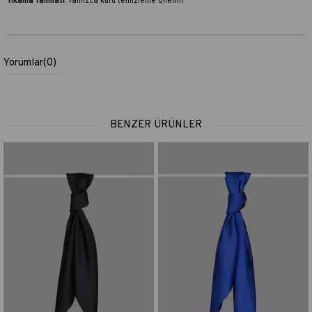
Yıkama talimatı
:
Yalnızca kuru temizleme önerilir
Yorumlar
(0)
BENZER ÜRÜNLER