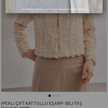
İPEKLİ ÇİFT KAT TÜLLÜ EŞARP- BEJ-TAŞ