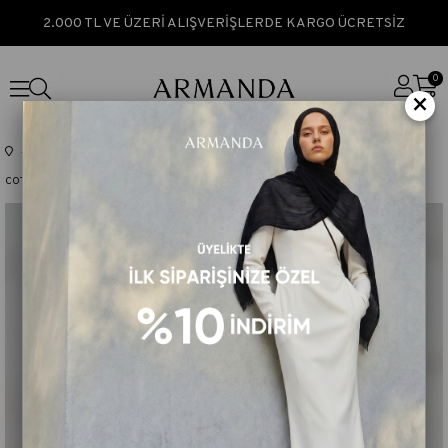
2.000 TL VE ÜZERİ ALIŞVERİŞLERDE KARGO ÜCRETSİZ
0
×
Anasayfa
TÜM ÜRÜNLER
COTTON MONOGRAM GEOMETRİK DESEN EŞARP - KOT MAVİSİ