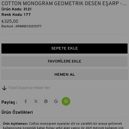
COTTON MONOGRAM GEOMETRİK DESEN EŞARP - KOT MAVİSİ
Ürün Kodu: 3121
Renk Kodu: 177
₺325,00
Barkod
:
ARMND131210177
FAVORILERE EKLE
Fiyat Düşünce Haber Ver
Paylaş :
Ürün Özellikleri
Ürün Açıklaması:
Cotton monogram eşarplar stil ve zarafeti bir araya getirerek
kullanıcısına özgünlük katar. Kolay şekil alan yapısı ile dört mevsim kullanım için