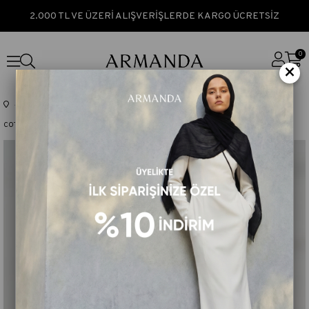
2.000 TL VE ÜZERİ ALIŞVERİŞLERDE KARGO ÜCRETSİZ
0
×
Anasayfa
TÜM ÜRÜNLER
COTTON MONOGRAM GEOMETRİK DESEN EŞARP - AÇIK VİZON