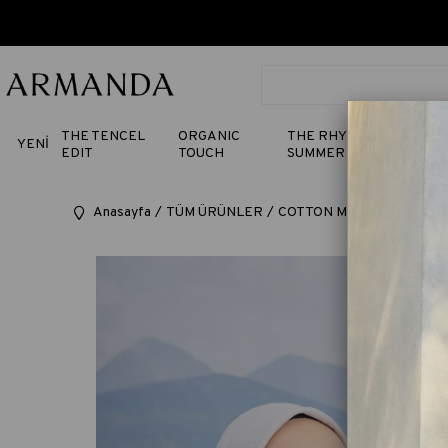
THE TENCEL
ORGANIC
THE RHYTHM OF
YENİ
EDIT
TOUCH
SUMMER
Anasayfa
TÜM ÜRÜNLER
COTTON MONOGRAM A DE