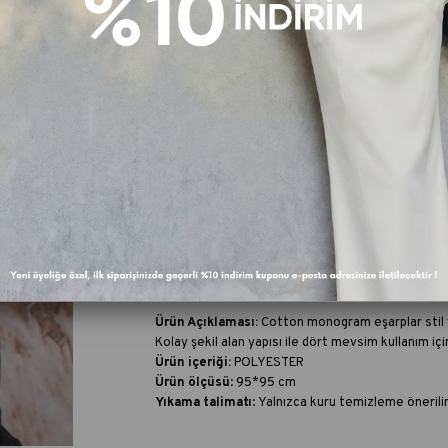
FAV
Fiyat Düşünce Haber Ver
Paylaş :
Ürün Özellikleri
Ürün Açıklaması:
Cotton monogram eşarplar stil v
Kolay şekil alan yapısı ile dört mevsim kullanım iç
Ürün içeriği:
POLYESTER
Ürün ölçüsü
: 95*95 cm
Yıkama talimatı
:
Yalnızca kuru temizleme önerilir