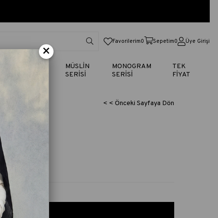
Favorilerim
0
Sepetim
0
Üye Girişi
×
TİK
VUAL
MÜSLİN
MONOGRAM
TEK
SERİSİ
SERİSİ
SERİSİ
FİYAT
< < Önceki Sayfaya Dön
GÜMÜŞ