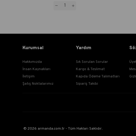
Kurumsal
Yardım
Sö
Hakkımızda
Sık Sorulan Sorular
Üye
İnsan Kaynakları
Kargo & Teslimat
Mes
İletişim
Kapıda Ödeme Talimatları
Gizl
Şatış Noktalarımız
Sipariş Takibi
© 2026 armanda.com.tr - Tüm Hakları Saklıdır.