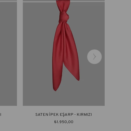
I
SATEN İPEK EŞARP - KIRMIZI
SA
₺1.950,00