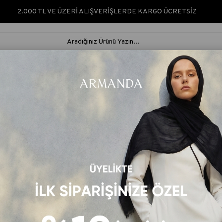
2.000 TL VE ÜZERİ ALIŞVERİŞLERDE KARGO ÜCRETSİZ
ARMANDA SILK &
ARMANDA
İPEK ŞAL &
RUS
NATURÈ
CLASSIC
EŞARP
ŞAL
SEN EŞARP - GÜMÜŞ
COTTON MONOGRAM A DESEN EŞARP - 
Ürün Kodu: 3099
Renk Kodu: 311
₺325,00
Barkod
:
ARMND130990311