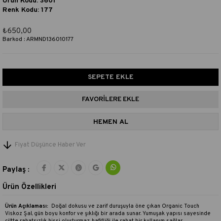
Ürün Kodu: 3601
Renk Kodu: 177
₺650,00
Barkod
:
ARMND136010177
FAVORILERE EKLE
Fiyat Düşünce Haber Ver
Paylaş :
Ürün Özellikleri
Ürün Açıklaması:
Doğal dokusu ve zarif duruşuyla öne çıkan Organic Touch
Viskoz Şal, gün boyu konfor ve şıklığı bir arada sunar. Yumuşak yapısı sayesinde