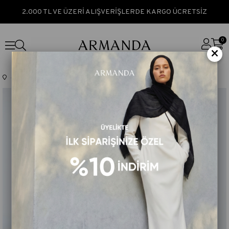
2.000 TL VE ÜZERİ ALIŞVERİŞLERDE KARGO ÜCRETSİZ
0
×
Anasayfa
TÜM ÜRÜNLER
ORGANIC TOUCH VİSKOZ ŞAL - KOT MAVİ