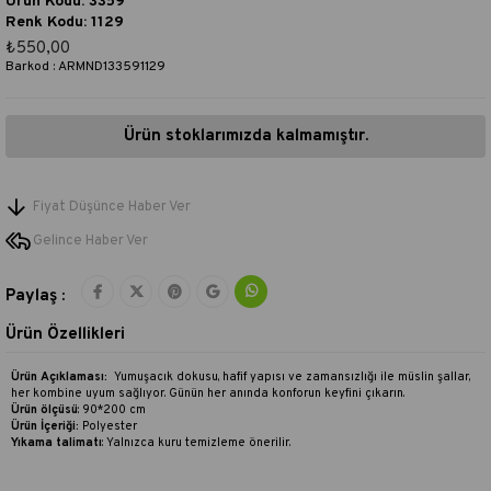
Ürün Kodu: 3359
Renk Kodu: 1129
₺550,00
Barkod
:
ARMND133591129
Ürün stoklarımızda kalmamıştır.
Fiyat Düşünce Haber Ver
Gelince Haber Ver
Paylaş :
Ürün Özellikleri
Ürün Açıklaması:
Yumuşacık dokusu, hafif yapısı ve zamansızlığı ile müslin şallar,
her kombine uyum sağlıyor. Günün her anında konforun keyfini çıkarın.
Ürün ölçüsü
: 90*200 cm
Ürün İçeriği:
Polyester
Yıkama talimatı
:
Yalnızca kuru temizleme önerilir.