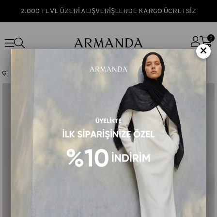
2.000 TL VE ÜZERİ ALIŞVERİŞLERDE KARGO ÜCRETSİZ
0
×
Anasayfa
TÜM ÜRÜNLER
MÜSLİN DEGRADE BİYELİ ŞAL - MÜRDÜM - KREM