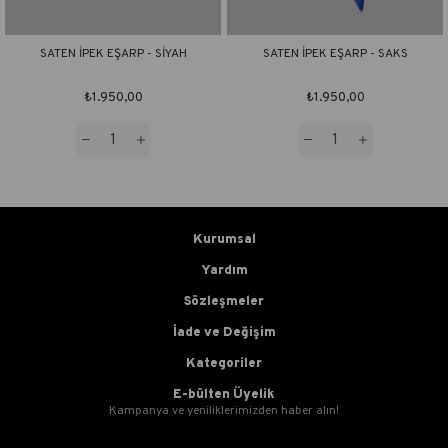
SATEN İPEK EŞARP - SİYAH
SATEN İPEK EŞARP - SAKS
₺1.950,00
₺1.950,00
Kurumsal
Yardım
Sözleşmeler
İade ve Değişim
Kategoriler
E-bülten Üyelik
Kampanya ve yeniliklerimizden haber alın!