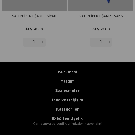
SATEN İPEK EŞARP - SİYAH
SATEN İPEK EŞARP - SAKS
₺1.950,00
₺1.950,00
Kurumsal
Yardım
Sözleşmeler
İade ve Değişim
Kategoriler
E-bülten Üyelik
Kampanya ve yeniliklerimizden haber alın!