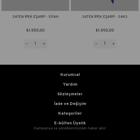
SATEN İPEK EŞARP - SİYAH
SATEN İPEK EŞARP - SAKS
₺1.950,00
₺1.950,00
Kurumsal
Yardım
Sözleşmeler
İade ve Değişim
Kategoriler
E-bülten Üyelik
Kampanya ve yeniliklerimizden haber alın!