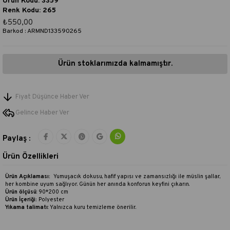
Ürün Kodu: 3359
Renk Kodu: 265
₺550,00
Barkod
:
ARMND133590265
Ürün stoklarımızda kalmamıştır.
Fiyat Düşünce Haber Ver
Gelince Haber Ver
Paylaş :
Ürün Özellikleri
Ürün Açıklaması:
Yumuşacık dokusu, hafif yapısı ve zamansızlığı ile müslin şallar,
her kombine uyum sağlıyor. Günün her anında konforun keyfini çıkarın.
Ürün ölçüsü
: 90*200 cm
Ürün İçeriği:
Polyester
Yıkama talimatı
:
Yalnızca kuru temizleme önerilir.