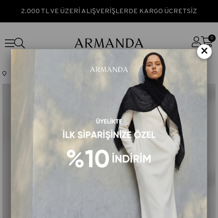
2.000 TL VE ÜZERİ ALIŞVERİŞLERDE KARGO ÜCRETSİZ
0
×
Anasayfa
TÜM ÜRÜNLER
MÜSLİN DEGRADE BİYELİ ŞAL - KOT MAVİ - MAVİ